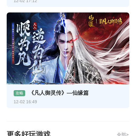
12-02 17:12
《凡人御灵传》—仙缘篇
攻略
12-02 16:49
更多好玩游戏
全部>