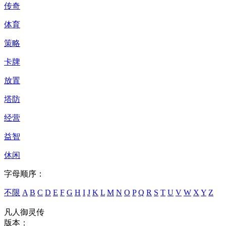
传奇
体育
策略
卡牌
放置
塔防
经营
益智
休闲
字母顺序：
不限
A
B
C
D
E
F
G
H
I
J
K
L
M
N
O
P
Q
R
S
T
U
V
W
X
Y
Z
凡人御灵传
版本：