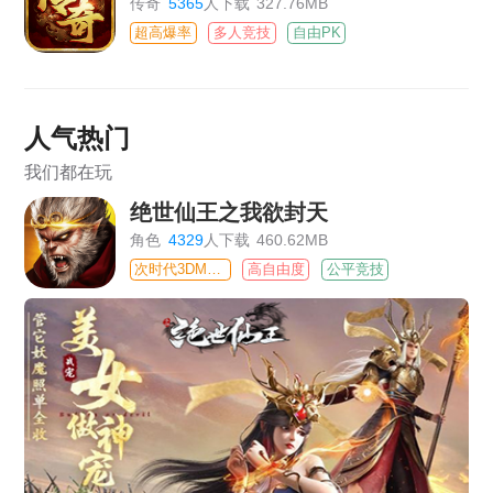
传奇
5365
人下载
327.76MB
超高爆率
多人竞技
自由PK
人气热门
我们都在玩
绝世仙王之我欲封天
角色
4329
人下载
460.62MB
次时代3DMMO
高自由度
公平竞技