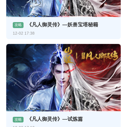
《凡人御灵传》—妖兽宝塔秘籍
攻略
12-02 17:38
《凡人御灵传》—试炼篇
攻略