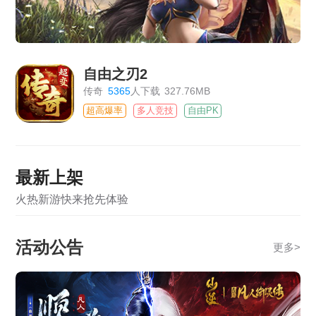
自由之刃2
传奇
5365
人下载
327.76MB
超高爆率
多人竞技
自由PK
最新上架
火热新游快来抢先体验
活动公告
更多
>