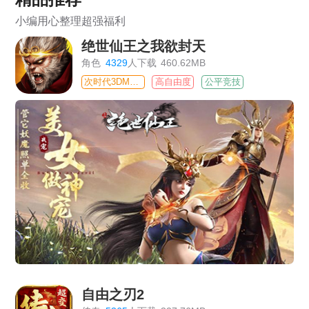
小编用心整理超强福利
绝世仙王之我欲封天
角色
4329
人下载
460.62MB
次时代3DMMO
高自由度
公平竞技
自由之刃2