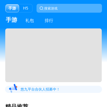
手游
H5
手游
礼包
排行
悠九平台合伙人招募中！
精品推荐