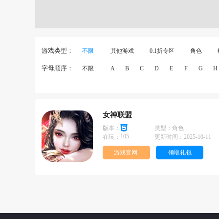
游戏类型：
不限
其他游戏
0.1折专区
角色
字母顺序：
不限
A
B
C
D
E
F
G
H
女神联盟
版本：
类型：
角色
105
在玩：
更新时间：
2025-10-11
游戏官网
领取礼包