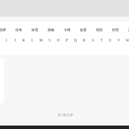
棋牌
传奇
体育
策略
卡牌
放置
塔防
经营
I
J
K
L
M
N
O
P
Q
R
S
T
U
V
W
共1条记录