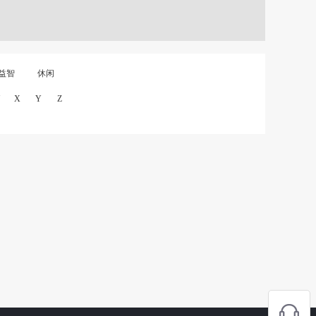
益智
休闲
X
Y
Z