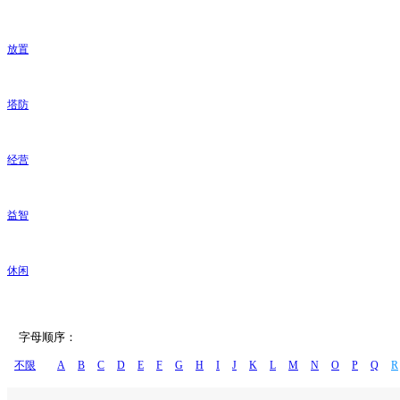
放置
塔防
经营
益智
休闲
字母顺序：
不限
A
B
C
D
E
F
G
H
I
J
K
L
M
N
O
P
Q
R