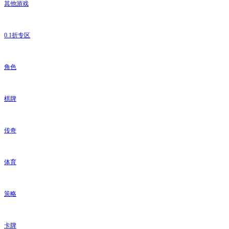
其他游戏
0.1折专区
角色
棋牌
传奇
体育
策略
卡牌