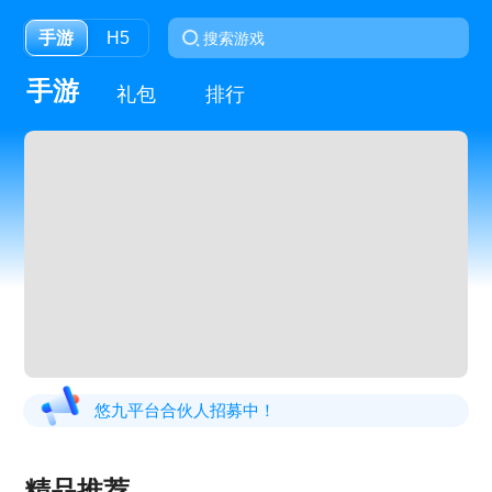
手游
H5
手游
礼包
排行
悠九平台合伙人招募中！
精品推荐