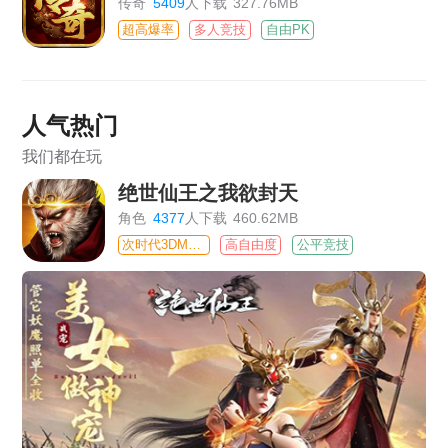
传奇
5409
人下载
327.76MB
超高爆率
多人竞技
自由PK
人气热门
我们都在玩
绝世仙王之我欲封天
角色
4377
人下载
460.62MB
次时代3DMMO
高自由度
公平竞技