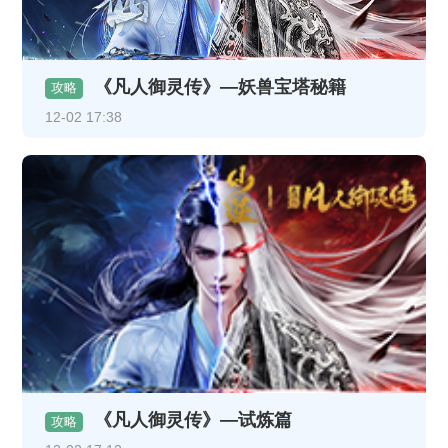
《凡人御灵传》—妖兽宝塔秘籍
攻略
12-02 17:38
《凡人御灵传》—试炼篇
攻略