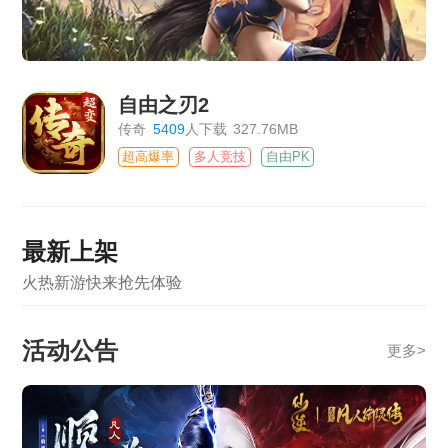
自由之刃2
传奇
5409
人下载
327.76MB
超高爆率
多人竞技
自由PK
最新上架
火热新游快来抢先体验
活动公告
更多
>