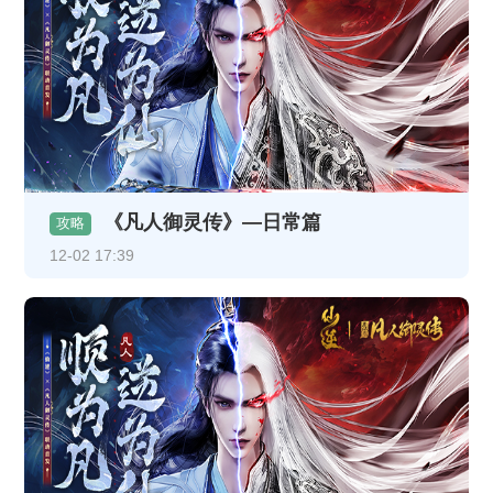
《凡人御灵传》—日常篇
攻略
12-02 17:39