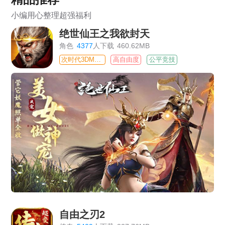
小编用心整理超强福利
绝世仙王之我欲封天
角色
4377
人下载
460.62MB
次时代3DMMO
高自由度
公平竞技
自由之刃2